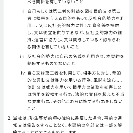
べき関係を有していないこと
自己もしくは第三者の利益を図る目的又は第三
者に損害を与える目的をもって反社会的勢力を利
用し、又は反社会的勢力に対して資金等を提供
し、又は便宜を供与するなど、反社会的勢力の維
持、運営に協力し、又は関与していると認められ
る関係を有していないこと
反社会的勢力に自己の名義を利用させ、本契約を
締結するものでないこと
自ら又は第三者を利用して、相手方に対し、脅迫
的な言動又は暴力を用いる行為、風説を流布し、
偽計又は威力を用いて相手方の業務を妨害し又
は信用を毀損する行為、法的な責任を超えた不当
な要求行為、その他これらに準ずる行為をしない
こと
当社は、塾生等が前項の確約に違反した場合、事前の通
知又は催告をすることなく、本契約の全部又は一部を解
除することができるものとします。