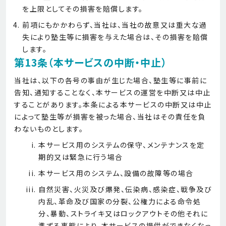
を上限としてその損害を賠償します。
前項にもかかわらず、当社は、当社の故意又は重大な過
失により塾生等に損害を与えた場合は、その損害を賠償
します。
第13条（本サービスの中断・中止）
当社は、以下の各号の事由が生じた場合、塾生等に事前に
告知、通知することなく、本サービスの運営を中断又は中止
することがあります。本条による本サービスの中断又は中止
によって塾生等が損害を被った場合、当社はその責任を負
わないものとします。
本サービス用のシステムの保守、メンテナンスを定
期的又は緊急に行う場合
本サービス用のシステム、設備の故障等の場合
自然災害、火災及び爆発、伝染病、感染症、戦争及び
内乱、革命及び国家の分裂、公権力による命令処
分、暴動、ストライキ又はロックアウトその他それに
準ずる事態により、本サービスの提供ができなくなっ