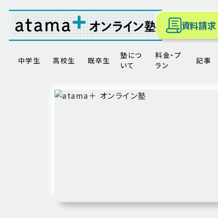
資料請求
塾につ
料金・プ
中学生
高校生
既卒生
記事
いて
ラン