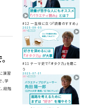
#12 一生役に立つ『読書のすすめ』
2025-09-05
。
#11 テーマ史で『オタク力』を磨こ
う
に演習
2025-07-31
で、学
、段階