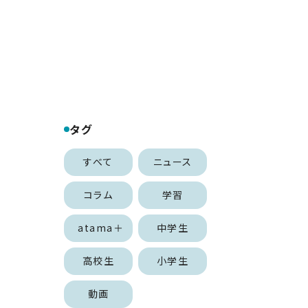
タグ
すべて
ニュース
コラム
学習
atama＋
中学生
高校生
小学生
動画