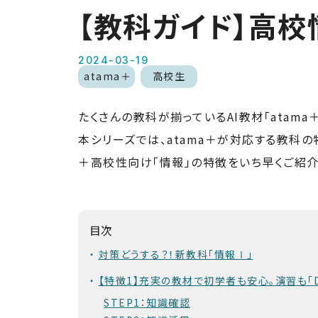
【教科ガイド】高校
2024-03-19
atama＋
高校生
たくさんの教科が揃っているAI教材「atama＋
本シリーズでは、atama＋が対応する教科の
＋高校性向け「情報」の特徴をいち早くご紹介
目次
対策どうする？！新教科「情報Ⅰ」
【特徴1】充実の教材で初学者も安心。演習も「D
STEP1：知識確認