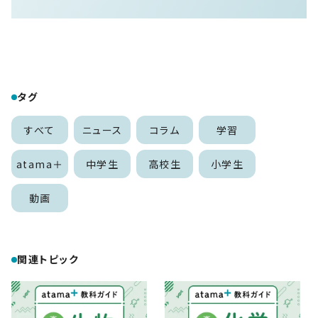
タグ
すべて
ニュース
コラム
学習
atama＋
中学生
高校生
小学生
動画
関連トピック