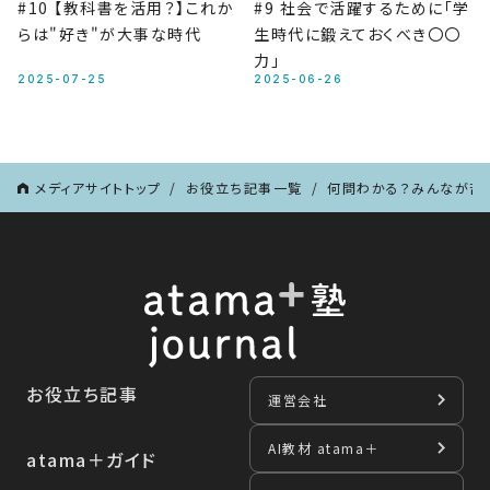
#10 【教科書を活用？】これか
#9 社会で活躍するために「学
らは"好き"が大事な時代
生時代に鍛えておくべき〇〇
力」
2025-07-25
2025-06-26
メディアサイトトップ
お役立ち記事一覧
何問わかる？みんなが苦
お役立ち記事
運営会社
AI教材 atama＋
atama＋ガイド