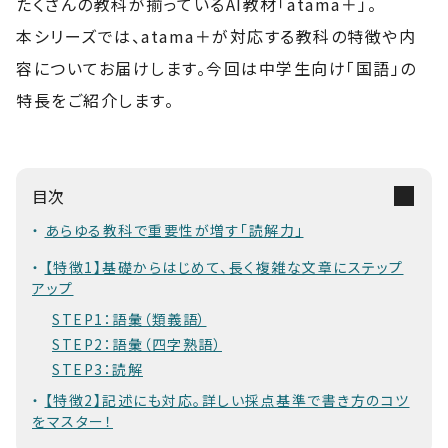
たくさんの教科が揃っているAI教材「atama＋」。
本シリーズでは、atama＋が対応する教科の特徴や内
容についてお届けします。今回は中学生向け「国語」の
特長をご紹介します。
目次
あらゆる教科で重要性が増す「読解力」
【特徴1】基礎からはじめて、長く複雑な文章にステップ
アップ
STEP1：語彙（類義語）
STEP2：語彙（四字熟語）
STEP3：読解
【特徴2】記述にも対応。詳しい採点基準で書き方のコツ
をマスター！